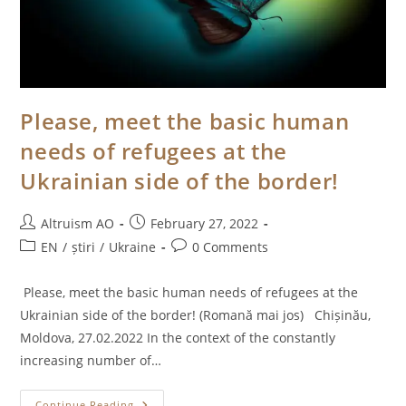
Please, meet the basic human
needs of refugees at the
Ukrainian side of the border!
Post
Post
Altruism AO
February 27, 2022
author:
published:
Post
Post
EN
/
știri
/
Ukraine
0 Comments
category:
comments:
Please, meet the basic human needs of refugees at the
Ukrainian side of the border! (Romană mai jos) Chișinău,
Moldova, 27.02.2022 In the context of the constantly
increasing number of…
Please,
Continue Reading