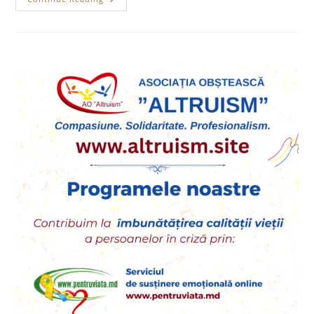
Meet
The
Basic
Human
Needs
Of
Refugees
At
The
Ukrainian Side
Of
The
Border!