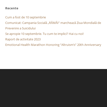
Recente
Cum a fost de 10 septembrie
Comunicat: Campania Socială „RĂMÂI” marchează Ziua Mondială de
Prevenire a Suicidului
Se apropie 10 septembrie. Tu cum te implici? Hai cu noi!
Raport de activitate 2023
Emotional Health Marathon Honoring “Altruism’s” 20th Anniversary