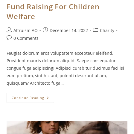
Fund Raising For Children
Welfare
Post
Post
Post
Altruism AO
December 14, 2022
Charity
author:
published:
category:
Post
0 Comments
comments:
Feugiat dolorum eros voluptatem excepteur eleifend.
Provident mauris dolorum aliquid. Saepe consequatur
congue fuga adipiscing! Adipisci curabitur ducimus facilisi
eum pretium, sint hic aut, potenti deserunt ullam,
quisquam? Architecto fuga…
Fund
Continue Reading
Raising
For
Children
Welfare