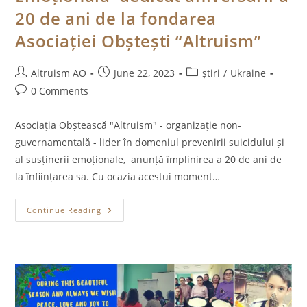
20 de ani de la fondarea
Asociației Obștești “Altruism”
Post
Post
Post
Altruism AO
June 22, 2023
știri
/
Ukraine
author:
published:
category:
Post
0 Comments
comments:
Asociația Obștească "Altruism" - organizație non-
guvernamentală - lider în domeniul prevenirii suicidului și
al susținerii emoționale, anunță împlinirea a 20 de ani de
la înființarea sa. Cu ocazia acestui moment…
Maratonul
Continue Reading
De
Sănătate
Emoțională
Dedicat
Aniversării
A
20
De
Ani
De