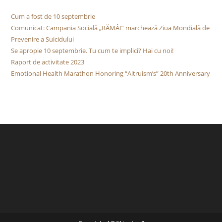
Cum a fost de 10 septembrie
Comunicat: Campania Socială „RĂMÂI” marchează Ziua Mondială de
Prevenire a Suicidului
Se apropie 10 septembrie. Tu cum te implici? Hai cu noi!
Raport de activitate 2023
Emotional Health Marathon Honoring “Altruism’s” 20th Anniversary