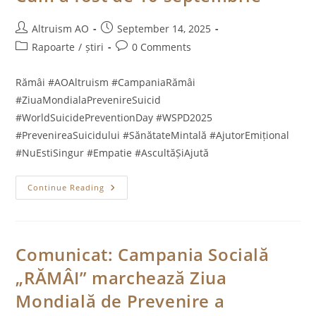
Post
Post
Altruism AO
September 14, 2025
author:
published:
Post
Post
Rapoarte
/
știri
0 Comments
category:
comments:
Rămâi #AOAltruism #CampaniaRămâi
#ZiuaMondialaPrevenireSuicid
#WorldSuicidePreventionDay #WSPD2025
#PrevenireaSuicidului #SănătateMintală #AjutorEmițional
#NuEstiSingur #Empatie #AscultăȘiAjută
Cum
Continue Reading
A
Fost
De
10
Septembrie
Comunicat: Campania Socială
„RĂMÂI” marchează Ziua
Mondială de Prevenire a