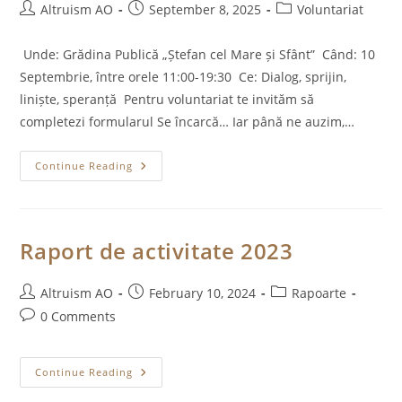
Post
Post
Post
Altruism AO
September 8, 2025
Voluntariat
author:
published:
category:
Unde: Grădina Publică „Ștefan cel Mare și Sfânt” Când: 10
Septembrie, între orele 11:00-19:30 Ce: Dialog, sprijin,
liniște, speranță Pentru voluntariat te invităm să
completezi formularul Se încarcă… Iar până ne auzim,…
Se
Continue Reading
Apropie
10
Septembrie.
Tu
Cum
Te
Raport de activitate 2023
Implici?
Hai
Cu
Noi!
Post
Post
Post
Altruism AO
February 10, 2024
Rapoarte
author:
published:
category:
Post
0 Comments
comments:
Raport
Continue Reading
De
Activitate