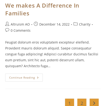
We makes A Difference In
Families
Post
Post
Post
Altruism AO
December 14, 2022
Charity
author:
published:
category:
Post
0 Comments
comments:
Feugiat dolorum eros voluptatem excepteur eleifend.
Provident mauris dolorum aliquid. Saepe consequatur
congue fuga adipiscing! Adipisci curabitur ducimus facilisi
eum pretium, sint hic aut, potenti deserunt ullam,
quisquam? Architecto fuga…
We
Continue Reading
Makes
A
Difference
In
Families
1
2
Go to t