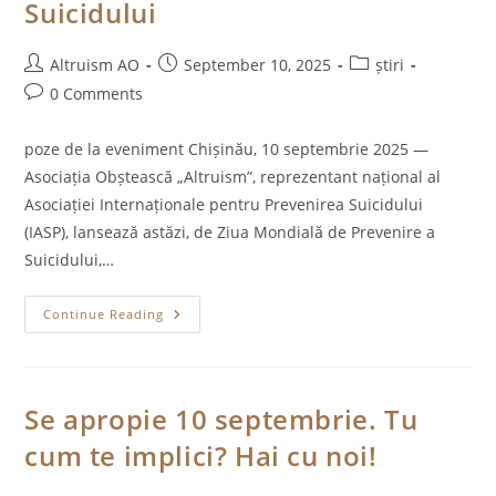
Suicidului
Post
Post
Post
Altruism AO
September 10, 2025
știri
author:
published:
category:
Post
0 Comments
comments:
poze de la eveniment Chișinău, 10 septembrie 2025 —
Asociația Obștească „Altruism”, reprezentant național al
Asociației Internaționale pentru Prevenirea Suicidului
(IASP), lansează astăzi, de Ziua Mondială de Prevenire a
Suicidului,…
Comunicat:
Continue Reading
Campania
Socială
„RĂMÂI”
Marchează
Ziua
Mondială
Se apropie 10 septembrie. Tu
De
Prevenire
cum te implici? Hai cu noi!
A
Suicidului