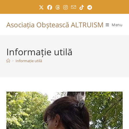
Skip
to
content
Asociația Obștească ALTRUISM
Menu
Informație utilă
>
Informație utilă