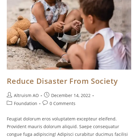
Reduce Disaster From Society
Post
Post
Altruism AO
December 14, 2022
author:
published:
Post
Post
Foundation
0 Comments
category:
comments:
Feugiat dolorum eros voluptatem excepteur eleifend.
Provident mauris dolorum aliquid. Saepe consequatur
congue fuga adipiscing! Adipisci curabitur ducimus facilisi