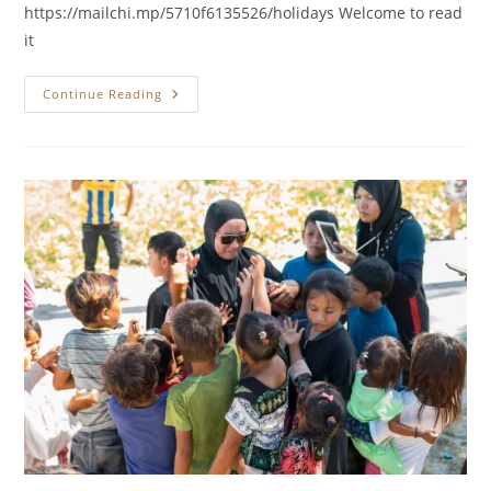
https://mailchi.mp/5710f6135526/holidays Welcome to read
it
Best
Continue Reading
Wishes
For
The
Holidays