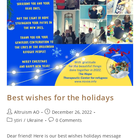
La
Fondarea
Asociației
Obștești
“Altruism”
Best wishes for the holidays
Post
Post
Altruism AO
December 26, 2022
author:
published:
Post
Post
știri
/
Ukraine
0 Comments
category:
comments:
Dear friend! Here is our best wishes holidays message