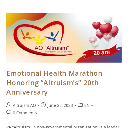
2023
Emotional Health Marathon
Honoring “Altruism’s” 20th
Anniversary
Post
Post
Post
Altruism AO
June 22, 2023
EN
author:
published:
category:
Post
0 Comments
comments:
PA “Altruism”, a non-governmental organization, is a leader