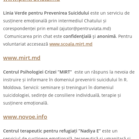
Linia Verde pentru Prevenirea Suicidului
este un serviciu de
susținere emoțională prin intermediul Chatului și
corespondenței prin email (ajutor@pentruviata.md)
Comunicarea prin chat este
confidenţială
şi
anonimă
. Pentru
voluntariat accesează
www.scoala.mirt.md
www.mirt.md
Centrul Psihologiei Crizei ”MIRT”
este un răspuns la nevoia de
instruire și informare în domeniul prevenirii suicidului în R.
Moldova. Servicii: seminare și treninguri în domeniul
suicidologiei, sedințe de consiliere individuală, terapie și
susținere emoțională.
www.novoe.info
Centrul terapeutic pentru refugiați ”Nadiya E”
este un
serviciul de susținere emoțională, terapeutică și umanitară și