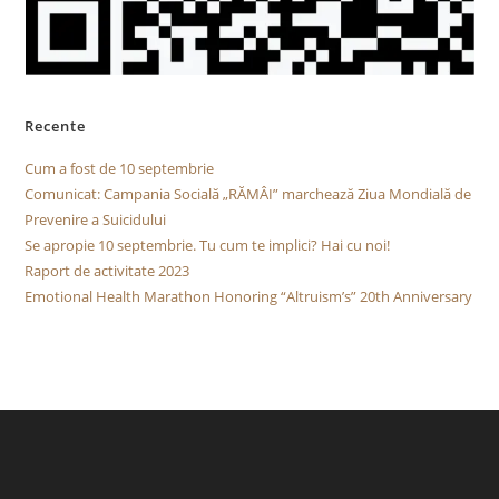
Recente
Cum a fost de 10 septembrie
Comunicat: Campania Socială „RĂMÂI” marchează Ziua Mondială de
Prevenire a Suicidului
Se apropie 10 septembrie. Tu cum te implici? Hai cu noi!
Raport de activitate 2023
Emotional Health Marathon Honoring “Altruism’s” 20th Anniversary