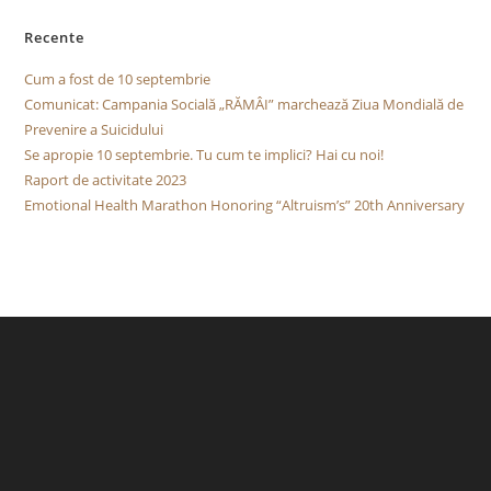
Recente
Cum a fost de 10 septembrie
Comunicat: Campania Socială „RĂMÂI” marchează Ziua Mondială de
Prevenire a Suicidului
Se apropie 10 septembrie. Tu cum te implici? Hai cu noi!
Raport de activitate 2023
Emotional Health Marathon Honoring “Altruism’s” 20th Anniversary