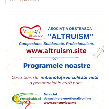
Meet
The
Basic
Human
Needs
Of
Refugees
At
The
Ukrainian Side
Of
The
Border!