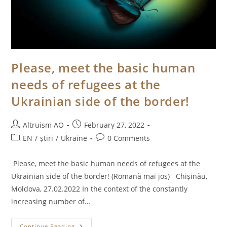
Please, meet the basic human
needs of refugees at the
Ukrainian side of the border!
Post
Post
Altruism AO
February 27, 2022
author:
published:
Post
Post
EN
/
știri
/
Ukraine
0 Comments
category:
comments:
Please, meet the basic human needs of refugees at the
Ukrainian side of the border! (Romană mai jos) Chișinău,
Moldova, 27.02.2022 In the context of the constantly
increasing number of…
Please,
Continue Reading