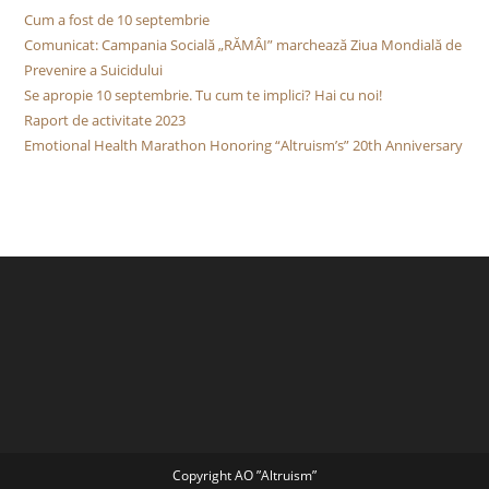
Cum a fost de 10 septembrie
Comunicat: Campania Socială „RĂMÂI” marchează Ziua Mondială de
Prevenire a Suicidului
Se apropie 10 septembrie. Tu cum te implici? Hai cu noi!
Raport de activitate 2023
Emotional Health Marathon Honoring “Altruism’s” 20th Anniversary
Copyright AO ”Altruism”