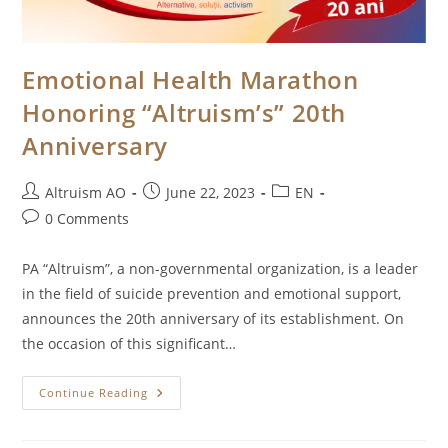
Emotional Health Marathon
Honoring “Altruism’s” 20th
Anniversary
Post
Post
Post
Altruism AO
June 22, 2023
EN
author:
published:
category:
Post
0 Comments
comments:
PA “Altruism”, a non-governmental organization, is a leader
in the field of suicide prevention and emotional support,
announces the 20th anniversary of its establishment. On
the occasion of this significant…
Emotional
Continue Reading
Health
Marathon
Honoring