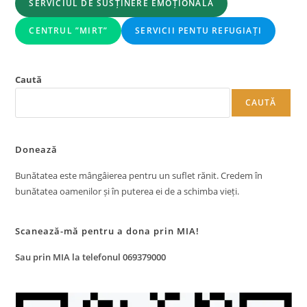
SERVICIUL DE SUSȚINERE EMOȚIONALĂ
CENTRUL ”MIRT”
SERVICII PENTU REFUGIAȚI
Caută
CAUTĂ
Donează
Bunătatea este mângâierea pentru un suflet rănit. Credem în
bunătatea oamenilor și în puterea ei de a schimba vieți.
Scanează-mă pentru a dona prin MIA!
Sau prin MIA la telefonul 069379000