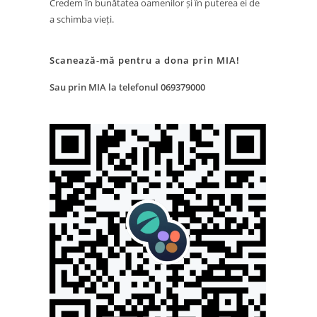
Credem în bunătatea oamenilor și în puterea ei de
a schimba vieți.
Scanează-mă pentru a dona prin MIA!
Sau prin MIA la telefonul 069379000