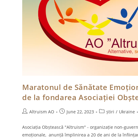
Maratonul de Sănătate Emoționa
de la fondarea Asociației Obște
Post
Post
Post
Altruism AO
June 22, 2023
știri
/
Ukraine
author:
published:
category:
Asociația Obștească "Altruism" - organizație non-guverna
emoționale, anunță împlinirea a 20 de ani de la înfiin