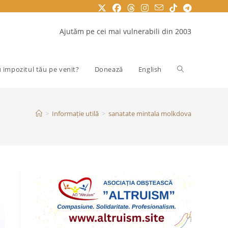
Ajutăm pe cei mai vulnerabili din 2003
Toggle
u impozitul tău pe venit?
Donează
English
website
>
Informație utilă
>
sanatate mintala molkdova
search