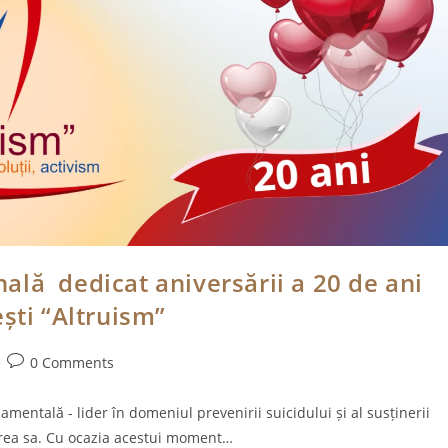
lă dedicat aniversării a 20 de ani
ști “Altruism”
Post
0 Comments
comments:
mentală - lider în domeniul prevenirii suicidului și al susținerii
țarea sa. Cu ocazia acestui moment…