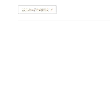
Maratonul
Continue Reading
De
Sănătate
Emoțională
Dedicat
Aniversării
A
20
De
Ani
De
La
Fondarea
Asociației
Obștești
“Altruism”