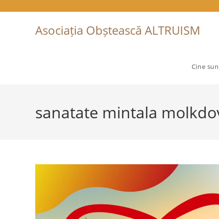
Skip
to
Asociația Obștească ALTRUISM
content
Cine su
sanatate mintala molkdo