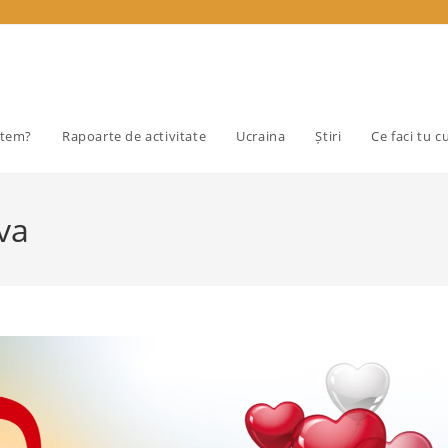
ntem?
Rapoarte de activitate
Ucraina
Știri
Ce faci tu c
va