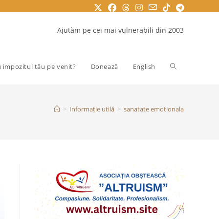
Ajutăm pe cei mai vulnerabili din 2003
Toggle
u impozitul tău pe venit?
Donează
English
website
>
Informație utilă
>
sanatate emotionala
search