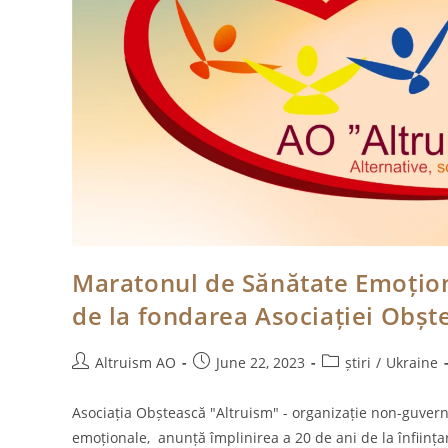
Maratonul de Sănătate Emoționa
de la fondarea Asociației Obște
Post
Post
Post
Altruism AO
June 22, 2023
știri
/
Ukraine
author:
published:
category:
Asociația Obștească "Altruism" - organizație non-guverna
emoționale, anunță împlinirea a 20 de ani de la înfiin