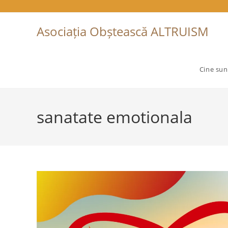
Skip
to
Asociația Obștească ALTRUISM
content
Cine su
sanatate emotionala