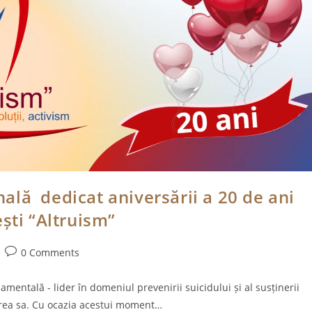
lă dedicat aniversării a 20 de ani
ști “Altruism”
Post
0 Comments
comments:
mentală - lider în domeniul prevenirii suicidului și al susținerii
țarea sa. Cu ocazia acestui moment…