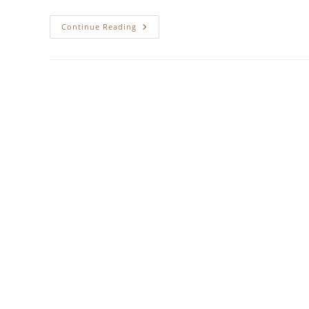
Maratonul
Continue Reading
De
Sănătate
Emoțională
Dedicat
Aniversării
A
20
De
Ani
De
La
Fondarea
Asociației
Obștești
“Altruism”