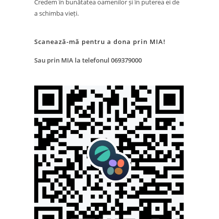
Credem în bunătatea oamenilor și în puterea ei de
a schimba vieți.
Scanează-mă pentru a dona prin MIA!
Sau prin MIA la telefonul 069379000