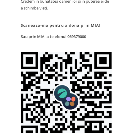
Credem în bunătatea oamenilor și în puterea ei de
a schimba vieți.
Scanează-mă pentru a dona prin MIA!
Sau prin MIA la telefonul 069379000