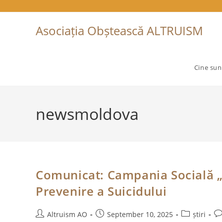
Skip
to
Asociația Obștească ALTRUISM
content
Cine su
newsmoldova
Comunicat: Campania Socială 
Prevenire a Suicidului
Post
Post
Post
Po
Altruism AO
September 10, 2025
știri