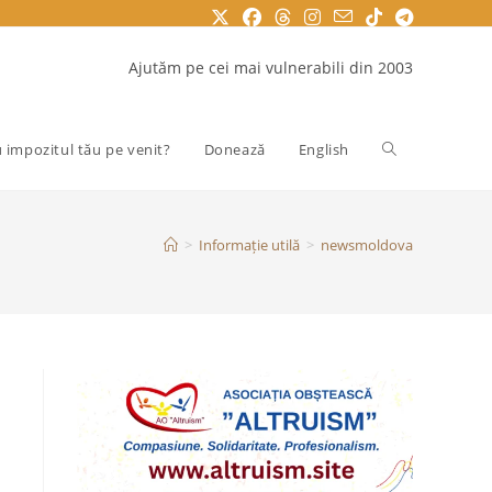
Ajutăm pe cei mai vulnerabili din 2003
Toggle
u impozitul tău pe venit?
Donează
English
website
>
Informație utilă
>
newsmoldova
search