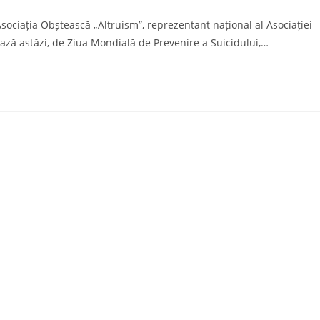
mments:
ciația Obștească „Altruism”, reprezentant național al Asociației
ează astăzi, de Ziua Mondială de Prevenire a Suicidului,…