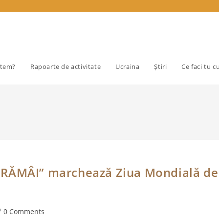
ntem?
Rapoarte de activitate
Ucraina
Știri
Ce faci tu c
„RĂMÂI” marchează Ziua Mondială de
st
0 Comments