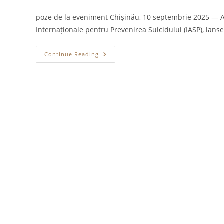
author:
published:
category:
co
poze de la eveniment Chișinău, 10 septembrie 2025 — Aso
Internaționale pentru Prevenirea Suicidului (IASP), lans
Comunicat:
Continue Reading
Campania
Socială
„RĂMÂI”
Marchează
Ziua
Mondială
De
Prevenire
A
Suicidului