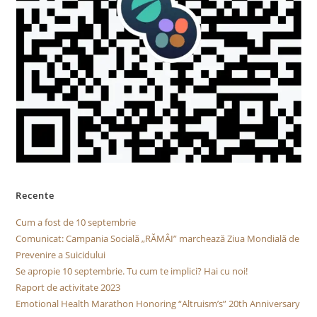
Recente
Cum a fost de 10 septembrie
Comunicat: Campania Socială „RĂMÂI” marchează Ziua Mondială de
Prevenire a Suicidului
Se apropie 10 septembrie. Tu cum te implici? Hai cu noi!
Raport de activitate 2023
Emotional Health Marathon Honoring “Altruism’s” 20th Anniversary