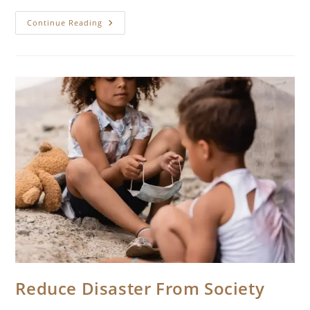
Fund
Continue Reading
Raising
For
Children
Welfare
Reduce Disaster From Society