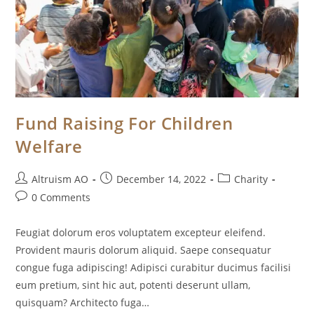
Fund Raising For Children
Welfare
Post
Post
Post
Altruism AO
December 14, 2022
Charity
author:
published:
category:
Post
0 Comments
comments:
Feugiat dolorum eros voluptatem excepteur eleifend.
Provident mauris dolorum aliquid. Saepe consequatur
congue fuga adipiscing! Adipisci curabitur ducimus facilisi
eum pretium, sint hic aut, potenti deserunt ullam,
quisquam? Architecto fuga…