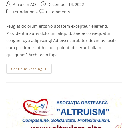
Post
Post
Altruism AO
December 14, 2022
author:
published:
Post
Post
Foundation
0 Comments
category:
comments:
Feugiat dolorum eros voluptatem excepteur eleifend.
Provident mauris dolorum aliquid. Saepe consequatur
congue fuga adipiscing! Adipisci curabitur ducimus facilisi
eum pretium, sint hic aut, potenti deserunt ullam,
quisquam? Architecto fuga…
Reduce
Continue Reading
Disaster
From
Society